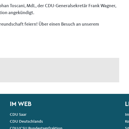
phan Toscani, MdL, der CDU-Generalsekretär Frank Wagner,
tion angekündigt.
reundschaft feiern! Über einen Besuch an unserem
IM WEB
L
CDU Saar
I
CDU Deutschlands
Ko
CDU/CSU Bundestagsfraktion
Si