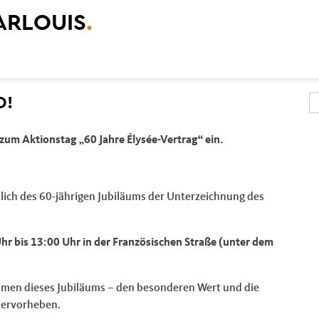
ARLOUIS
.
D!
S
S
um Aktionstag „60 Jahre Élysée-Vertrag“ ein.
slich des 60-jährigen Jubiläums der Unterzeichnung des
hr bis 13:00 Uhr in der Französischen Straße (unter dem
ahmen dieses Jubiläums – den besonderen Wert und die
hervorheben.