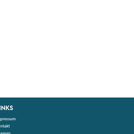
INKS
mpressum
ntakt
temap